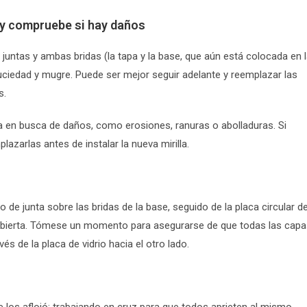
s y compruebe si hay daños
as juntas y ambas bridas (la tapa y la base, que aún está colocada en 
uciedad y mugre. Puede ser mejor seguir adelante y reemplazar las
s.
a en busca de daños, como erosiones, ranuras o abolladuras. Si
azarlas antes de instalar la nueva mirilla.
o de junta sobre las bridas de la base, seguido de la placa circular d
 la cubierta. Tómese un momento para asegurarse de que todas las cap
és de la placa de vidrio hacia el otro lado.
e los aflojó: trabajando en cruz para que todos aprieten al mismo