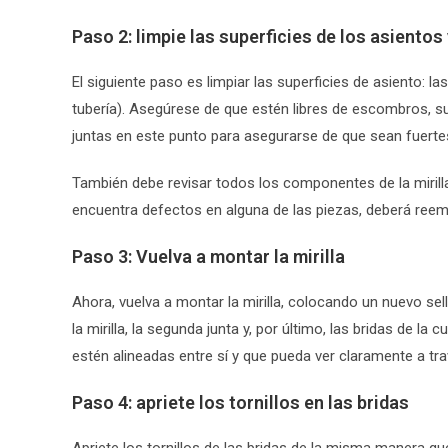
Paso 2: limpie las superficies de los asiento
El siguiente paso es limpiar las superficies de asiento: l
tubería). Asegúrese de que estén libres de escombros, s
juntas en este punto para asegurarse de que sean fuerte
También debe revisar todos los componentes de la mirill
encuentra defectos en alguna de las piezas, deberá reempl
Paso 3: Vuelva a montar la mirilla
Ahora, vuelva a montar la mirilla, colocando un nuevo sell
la mirilla, la segunda junta y, por último, las bridas de
estén alineadas entre sí y que pueda ver claramente a trav
Paso 4: apriete los tornillos en las bridas
Apriete los tornillos de las bridas de la misma manera qu