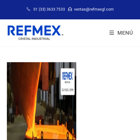
01 (33) 3633 7533
ventas@refmexgl.com
MENÚ